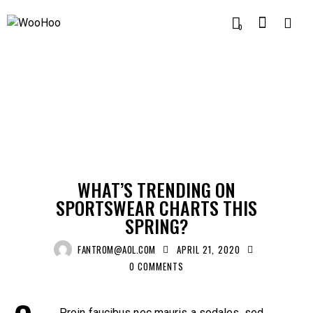
0
MEDIA
WHAT’S TRENDING ON
SPORTSWEAR CHARTS THIS
SPRING?
FANTROM@AOL.COM
APRIL 21, 2020
0
COMMENTS
Proin faucibus nec mauris a sodales, sed