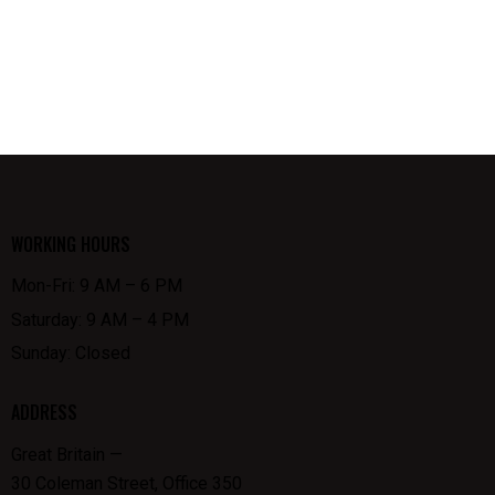
WORKING HOURS
Mon-Fri: 9 AM – 6 PM
Saturday: 9 AM – 4 PM
Sunday: Closed
ADDRESS
Great Britain —
30 Coleman Street, Office 350