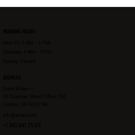
WORKING HOURS
Mon-Fri: 9 AM – 6 PM
Saturday: 9 AM – 4 PM
Sunday: Closed
ADDRESS
Great Britain —
30 Coleman Street, Office 350
London, UK EC2R 5AL
info@email.com
+1 840 841 25 69